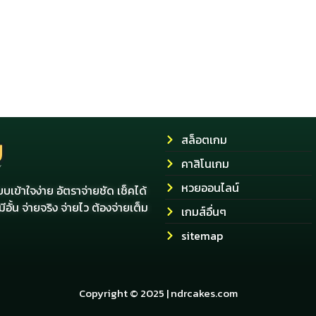
สล็อตเกม
คาสิโนเกม
หวยออนไลน์
ข้าใจง่าย อัตราจ่ายชัด เช็คได้
ั้น จ่ายจริง จ่ายไว ต้องจ่ายเต็ม
เกมส์อื่นๆ
sitemap
Copyright © 2025 | ndrcakes.com