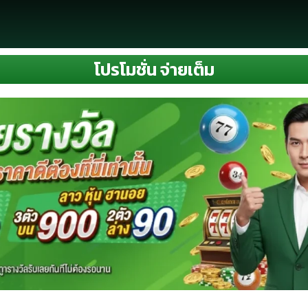
โปรโมชั่น จ่ายเต็ม